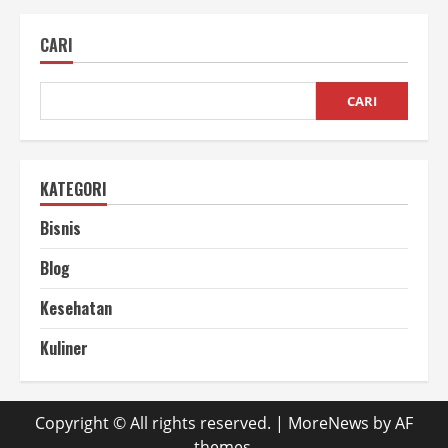
Merawat
Mesin
Padi,
CARI
Awet
dan
Siap
Panen
Kapan
CARI
Saja
KATEGORI
Bisnis
Blog
Kesehatan
Kuliner
Copyright © All rights reserved.
|
MoreNews
by AF
themes.