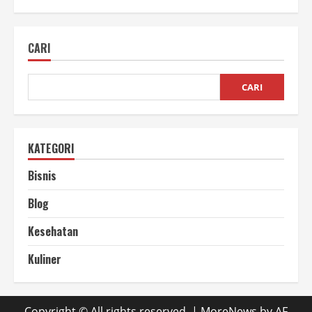
Website
Performa
Tinggi
Kunci
CARI
Sukses
Online
CARI
KATEGORI
Bisnis
Blog
Kesehatan
Kuliner
Copyright © All rights reserved.
|
MoreNews
by AF