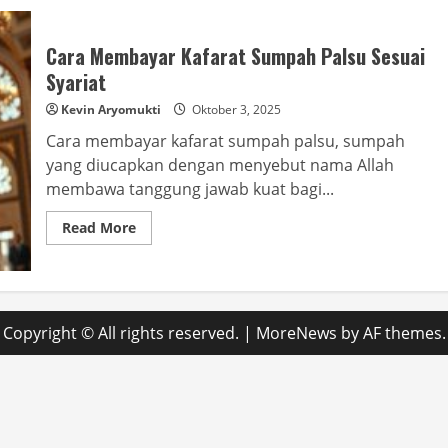
Cara Membayar Kafarat Sumpah Palsu Sesuai
Syariat
Kevin Aryomukti
Oktober 3, 2025
Cara membayar kafarat sumpah palsu, sumpah
yang diucapkan dengan menyebut nama Allah
membawa tanggung jawab kuat bagi...
Read
Read More
more
about
Cara
Membayar
Kafarat
Sumpah
Palsu
Copyright © All rights reserved.
|
MoreNews
by AF themes.
Sesuai
Syariat