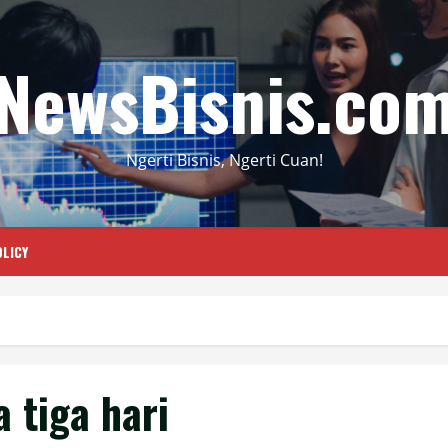
NewsBisnis.co
Ngerti Bisnis, Ngerti Cuan!
LICY
 tiga hari