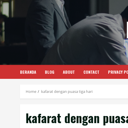
Skip
to
content
BERANDA
BLOG
ABOUT
CONTACT
PRIVACY PO
Home
kafarat dengan puasa tiga hari
kafarat dengan puasa