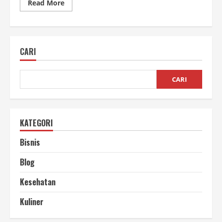
Read
Read More
more
about
Manfaat
Arang
Briket,
Bagi
CARI
Rumah
Tangga
dan
Industri
CARI
KATEGORI
Bisnis
Blog
Kesehatan
Kuliner