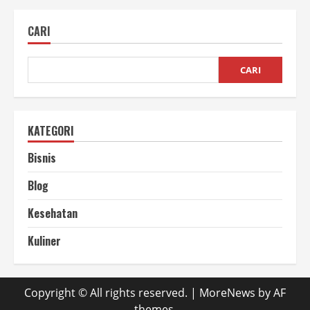
Vakum
Keripik
Pisang
CARI
agar
Lebih
Tahan
Lama
CARI
KATEGORI
Bisnis
Blog
Kesehatan
Kuliner
Copyright © All rights reserved.
|
MoreNews
by AF
themes.