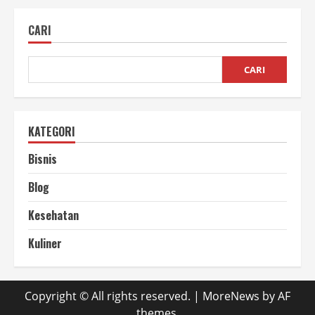
Sawit
untuk
CARI
Kesehatan
CARI
KATEGORI
Bisnis
Blog
Kesehatan
Kuliner
Copyright © All rights reserved.
|
MoreNews
by AF
themes.