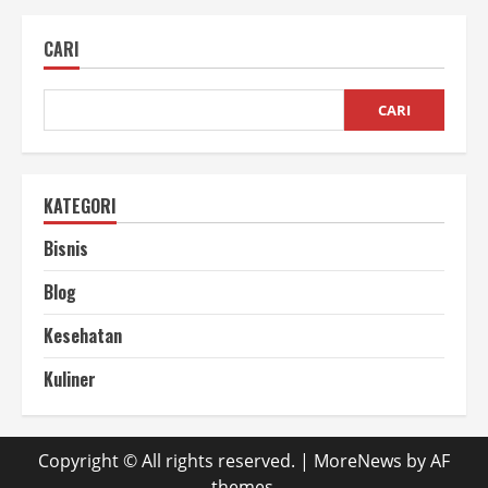
Pengupasan
Kulit
Kopi
CARI
yang
Benar
Biar
Nggak
Merusak
CARI
Biji
KATEGORI
Bisnis
Blog
Kesehatan
Kuliner
Copyright © All rights reserved.
|
MoreNews
by AF
themes.