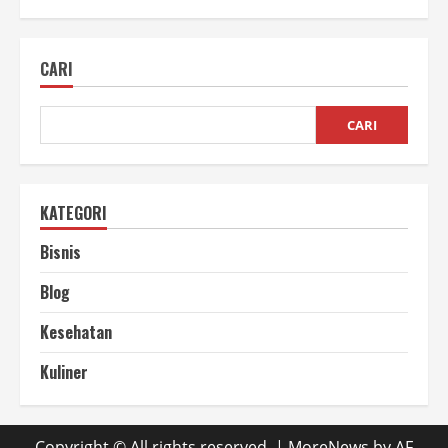
Ketahuilah
Proses
Mengolah
Cengkeh
CARI
yang
Baik
dan
Benar
CARI
KATEGORI
Bisnis
Blog
Kesehatan
Kuliner
Copyright © All rights reserved.
|
MoreNews
by AF