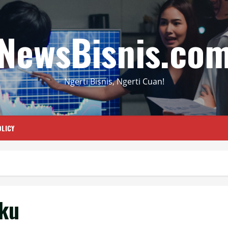
NewsBisnis.co
Ngerti Bisnis, Ngerti Cuan!
LICY
eku