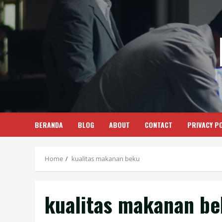
Skip
to
content
BERANDA
BLOG
ABOUT
CONTACT
PRIVACY PO
Home
kualitas makanan beku
kualitas makanan b