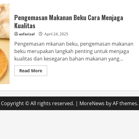
Pengemasan Makanan Beku Cara Menjaga
Kualitas
asfarizal
April 24, 2025
Pengemasan mkanan beku, pengemasan makanan
beku merupakan langkah penting untuk menjaga
kualitas dan kesegaran bahan makanan yang...
Read
Read More
more
about
Pengemasan
Makanan
Beku
Cara
Menjaga
Copyright © All rights reserved.
|
MoreNews
by AF themes.
Kualitas