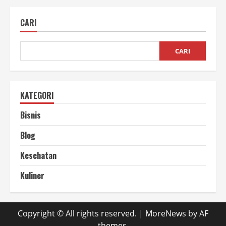
Dilahan
Kering
Solusi
CARI
Tepat
untuk
Ketahanan
Pangan
CARI
KATEGORI
Bisnis
Blog
Kesehatan
Kuliner
Copyright © All rights reserved.
|
MoreNews
by AF
themes.