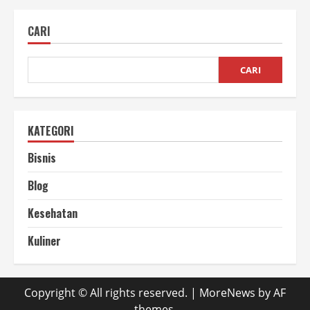
Batok
Kelapa
untuk
CARI
Kerajinan
Rumah
Tangga
CARI
KATEGORI
Bisnis
Blog
Kesehatan
Kuliner
Copyright © All rights reserved.
|
MoreNews
by AF
themes.