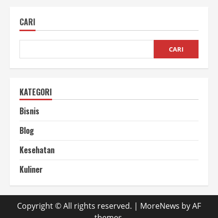
Kopi
Hijau,
Si
CARI
Biji
Kopi
yang
Belum
di
CARI
Sangrai
KATEGORI
Bisnis
Blog
Kesehatan
Kuliner
Copyright © All rights reserved.
|
MoreNews
by AF
themes.