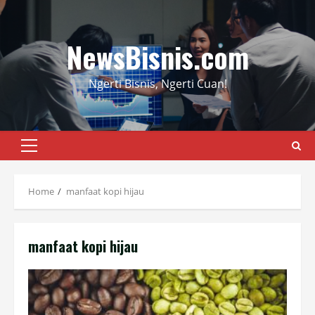
Skip
to
content
NewsBisnis.com
Ngerti Bisnis, Ngerti Cuan!
Primary
Menu
Home
manfaat kopi hijau
manfaat kopi hijau