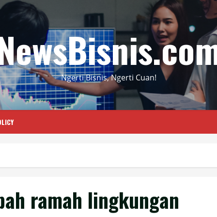
NewsBisnis.co
Ngerti Bisnis, Ngerti Cuan!
LICY
pah ramah lingkungan