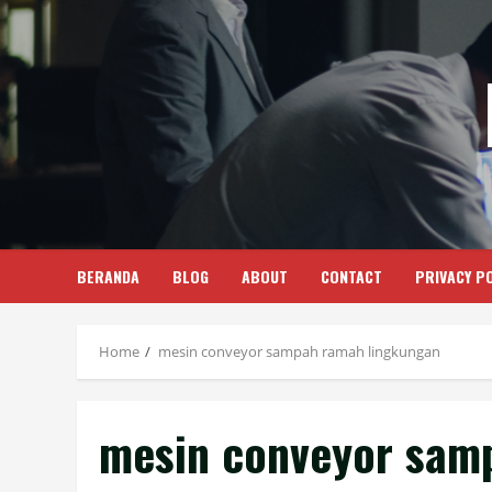
Skip
to
content
BERANDA
BLOG
ABOUT
CONTACT
PRIVACY PO
Home
mesin conveyor sampah ramah lingkungan
mesin conveyor sam