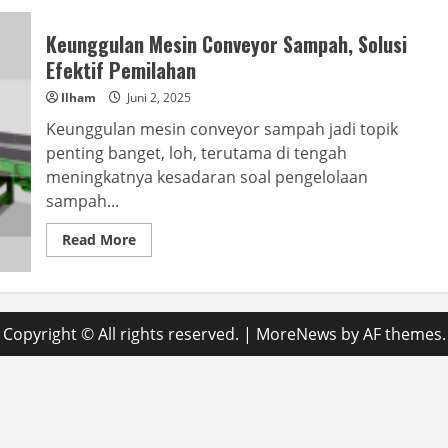
Keunggulan Mesin Conveyor Sampah, Solusi
Efektif Pemilahan
Ilham
Juni 2, 2025
Keunggulan mesin conveyor sampah jadi topik
penting banget, loh, terutama di tengah
meningkatnya kesadaran soal pengelolaan
sampah...
Read
Read More
more
about
Keunggulan
Mesin
Conveyor
Sampah,
Copyright © All rights reserved.
|
MoreNews
by AF themes.
Solusi
Efektif
Pemilahan