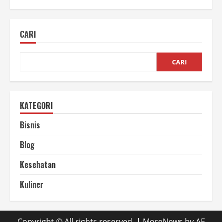
Keunggulan
Mesin
Conveyor
Sampah,
CARI
Solusi
Efektif
Pemilahan
CARI
KATEGORI
Bisnis
Blog
Kesehatan
Kuliner
Copyright © All rights reserved.
|
MoreNews
by AF