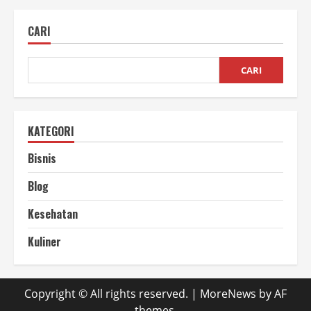
Merawat
Mesin
Perontok
CARI
Padi
Supaya
Awet
dan
Tetap
CARI
Optimal
KATEGORI
Bisnis
Blog
Kesehatan
Kuliner
Copyright © All rights reserved.
|
MoreNews
by AF
themes.