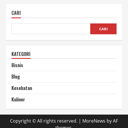
Makanan
Segel
Kedap
CARI
Udara
pada
kemasan
plastik
CARI
KATEGORI
Bisnis
Blog
Kesehatan
Kuliner
Copyright © All rights reserved.
|
MoreNews
by AF
themes.