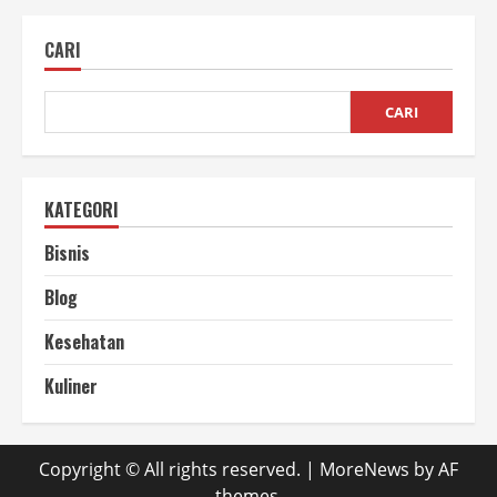
Tradisional
vs
Kopi
CARI
Modern,
Mana
Favoritmu?
CARI
KATEGORI
Bisnis
Blog
Kesehatan
Kuliner
Copyright © All rights reserved.
|
MoreNews
by AF
themes.