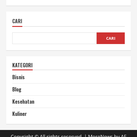
Strategi
Optimasi
Website
Profesional
CARI
untuk
Kinerja
Bisnis
CARI
KATEGORI
Bisnis
Blog
Kesehatan
Kuliner
Copyright © All rights reserved.
|
MoreNews
by AF