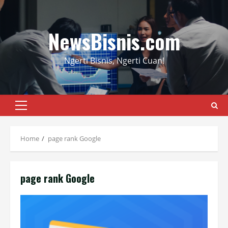
Skip
to
content
NewsBisnis.com
Ngerti Bisnis, Ngerti Cuan!
Primary
Menu
Home
page rank Google
page rank Google