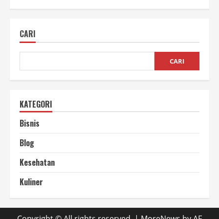
Teknik
Meningkatkan
Page
Rank
CARI
dengan
Strategi
Tepat
CARI
KATEGORI
Bisnis
Blog
Kesehatan
Kuliner
Copyright © All rights reserved.
|
MoreNews
by AF