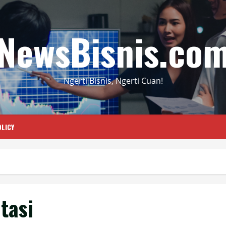
NewsBisnis.co
Ngerti Bisnis, Ngerti Cuan!
LICY
tasi