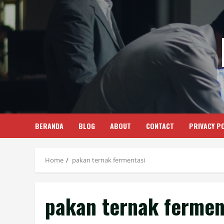
Skip
to
content
BERANDA
BLOG
ABOUT
CONTACT
PRIVACY PO
Home
pakan ternak fermentasi
pakan ternak fermen