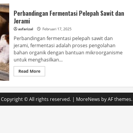
Perbandingan Fermentasi Pelepah Sawit dan
Jerami
asfarizal
Februari 17, 2025
Perbandingan fermentasi pelepah sawit dan
jerami, fermentasi adalah proses pengolahan
bahan organik dengan bantuan mikroorganisme
untuk menghasilkan...
Read
Read More
more
about
Perbandingan
Fermentasi
Pelepah
Sawit
Copyright © All rights reserved.
|
MoreNews
by AF themes.
dan
Jerami