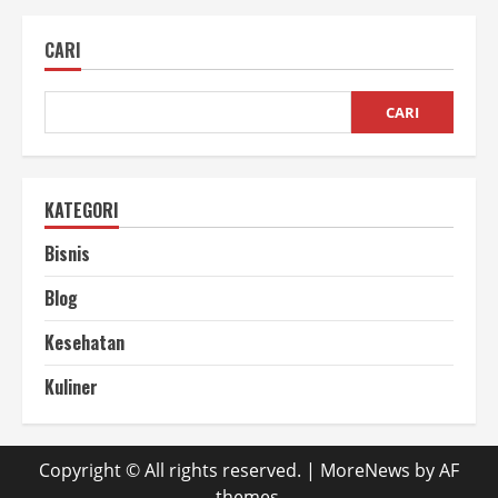
Bisnis
Keripik
Pisang,
CARI
Biar
Camilanmu
Kriuk
dan
Laku!
CARI
KATEGORI
Bisnis
Blog
Kesehatan
Kuliner
Copyright © All rights reserved.
|
MoreNews
by AF
themes.