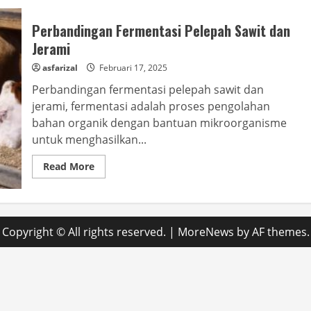
Perbandingan Fermentasi Pelepah Sawit dan
Jerami
asfarizal
Februari 17, 2025
Perbandingan fermentasi pelepah sawit dan
jerami, fermentasi adalah proses pengolahan
bahan organik dengan bantuan mikroorganisme
untuk menghasilkan...
Read
Read More
more
about
Perbandingan
Fermentasi
Pelepah
Sawit
Copyright © All rights reserved.
|
MoreNews
by AF themes.
dan
Jerami