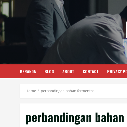
Skip
to
content
BERANDA
BLOG
ABOUT
CONTACT
PRIVACY PO
Home
perbandingan bahan fermentasi
perbandingan bahan 