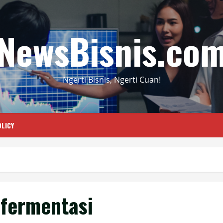
NewsBisnis.co
Ngerti Bisnis, Ngerti Cuan!
LICY
fermentasi