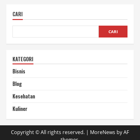
Mesin
Pencacah
Plastik
CARI
CARI
KATEGORI
Bisnis
Blog
Kesehatan
Kuliner
Copyright © All rights reserved.
|
MoreNews
by AF
themes.