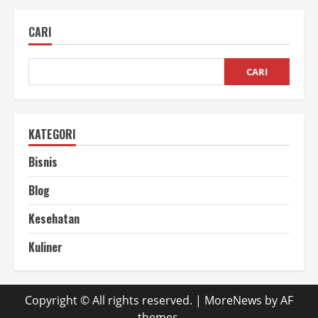
Sabun
Cair,
Produk
CARI
Harian
dengan
Permintaan
Tinggi
CARI
KATEGORI
Bisnis
Blog
Kesehatan
Kuliner
Copyright © All rights reserved.
|
MoreNews
by AF
themes.