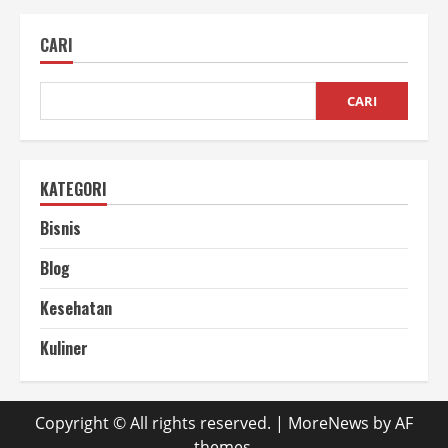
Usaha
Ternak
Sapi
CARI
Bisnis
Menguntungkan!
CARI
KATEGORI
Bisnis
Blog
Kesehatan
Kuliner
Copyright © All rights reserved.
|
MoreNews
by AF
themes.