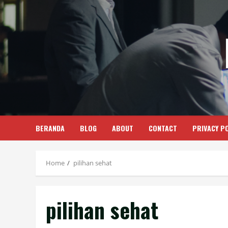
Skip
to
content
BERANDA
BLOG
ABOUT
CONTACT
PRIVACY PO
Home
pilihan sehat
pilihan sehat