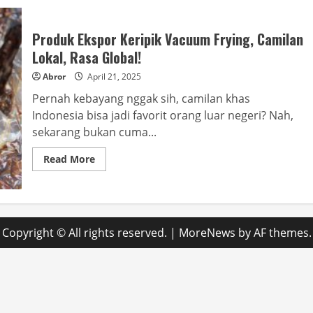
Produk Ekspor Keripik Vacuum Frying, Camilan
Lokal, Rasa Global!
Abror
April 21, 2025
Pernah kebayang nggak sih, camilan khas
Indonesia bisa jadi favorit orang luar negeri? Nah,
sekarang bukan cuma...
Read
Read More
more
about
Produk
Ekspor
Keripik
Vacuum
Frying,
Copyright © All rights reserved.
|
MoreNews
by AF themes.
Camilan
Lokal,
Rasa
Global!