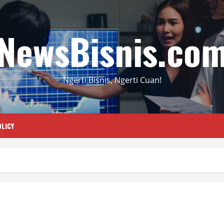
NewsBisnis.co
Ngerti Bisnis, Ngerti Cuan!
LICY