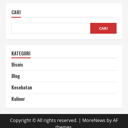
Apakah
Aman?
CARI
yuk
Simak
CARI
KATEGORI
Bisnis
Blog
Kesehatan
Kuliner
Copyright © All rights reserved.
|
MoreNews
by AF
themes.