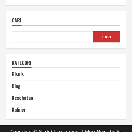
Manfaat
Plastik
Daur
Ulang
CARI
Untuk
Industri,
Banyak
Loh!
CARI
KATEGORI
Bisnis
Blog
Kesehatan
Kuliner
Copyright © All rights reserved.
|
MoreNews
by AF