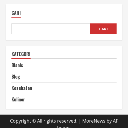
Sehat
Rumahan,
Gaya
CARI
Hidup
Sehat
Dimulai
dari
Dapur
CARI
Sendiri
KATEGORI
Bisnis
Blog
Kesehatan
Kuliner
Copyright © All rights reserved.
|
MoreNews
by AF
themes.