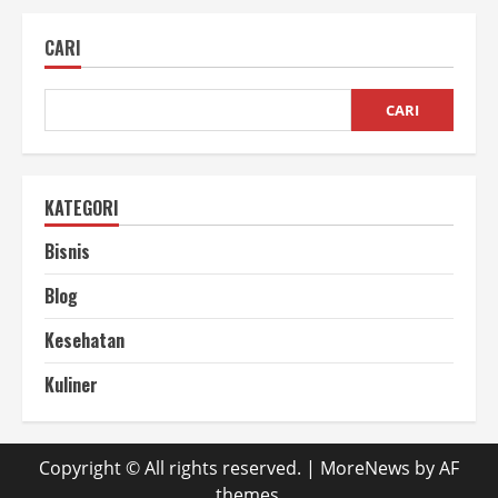
Mesin
Vacuum
CARI
Frying
CARI
KATEGORI
Bisnis
Blog
Kesehatan
Kuliner
Copyright © All rights reserved.
|
MoreNews
by AF
themes.