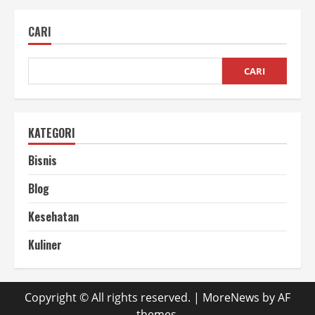
Produksi
Bawang
Massal
CARI
Cara
Mudah
Tingkatkan
Panen
CARI
KATEGORI
Bisnis
Blog
Kesehatan
Kuliner
Copyright © All rights reserved.
|
MoreNews
by AF
themes.