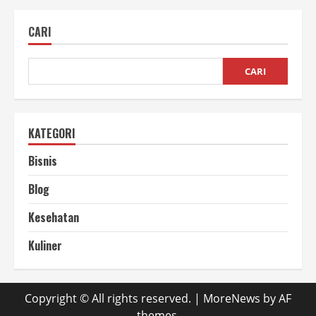
Produksi
Bawang
Massal
CARI
Cara
Mudah
Tingkatkan
Panen
CARI
KATEGORI
Bisnis
Blog
Kesehatan
Kuliner
Copyright © All rights reserved.
|
MoreNews
by AF
themes.