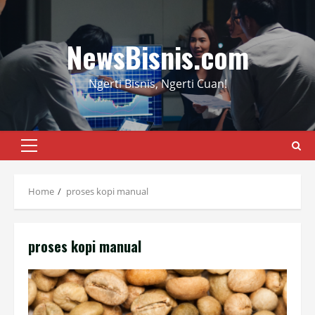
Skip
to
content
NewsBisnis.com
Ngerti Bisnis, Ngerti Cuan!
Primary
Menu
Home
proses kopi manual
proses kopi manual