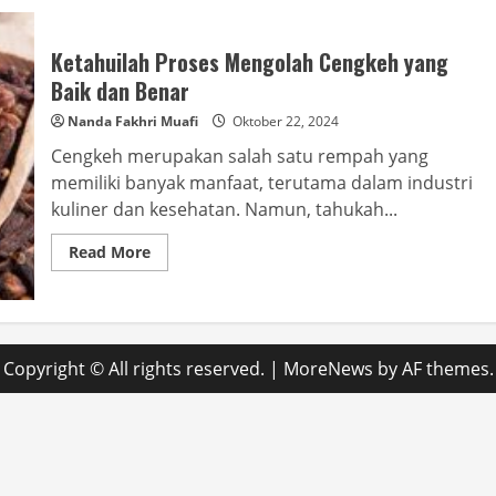
Ketahuilah Proses Mengolah Cengkeh yang
Baik dan Benar
Nanda Fakhri Muafi
Oktober 22, 2024
Cengkeh merupakan salah satu rempah yang
memiliki banyak manfaat, terutama dalam industri
kuliner dan kesehatan. Namun, tahukah...
Read
Read More
more
about
Ketahuilah
Proses
Mengolah
Cengkeh
yang
Copyright © All rights reserved.
|
MoreNews
by AF themes.
Baik
dan
Benar