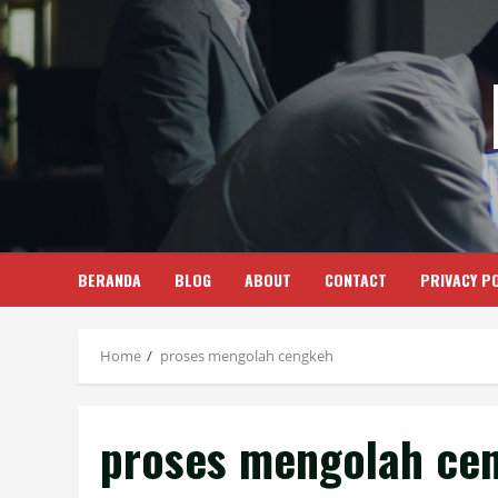
Skip
to
content
BERANDA
BLOG
ABOUT
CONTACT
PRIVACY PO
Home
proses mengolah cengkeh
proses mengolah ce