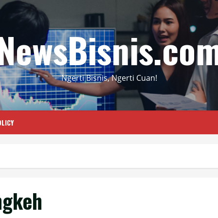
NewsBisnis.co
Ngerti Bisnis, Ngerti Cuan!
LICY
ngkeh