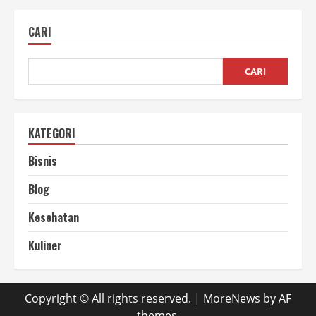
Website
Company
Profile
CARI
dengan
Tampilan
Profesional
CARI
KATEGORI
Bisnis
Blog
Kesehatan
Kuliner
Copyright © All rights reserved.
|
MoreNews
by AF
themes.