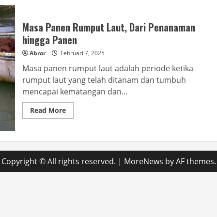
Masa Panen Rumput Laut, Dari Penanaman
hingga Panen
Abror
Februari 7, 2025
Masa panen rumput laut adalah periode ketika
rumput laut yang telah ditanam dan tumbuh
mencapai kematangan dan...
Read
Read More
more
about
Masa
Panen
Rumput
Laut,
Dari
Copyright © All rights reserved.
|
MoreNews
by AF themes.
Penanaman
hingga
Panen