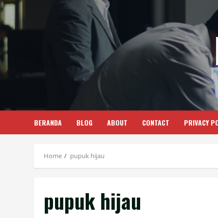
Skip
to
content
BERANDA
BLOG
ABOUT
CONTACT
PRIVACY PO
Home
pupuk hijau
pupuk hijau