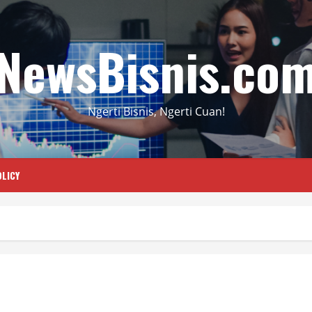
NewsBisnis.co
Ngerti Bisnis, Ngerti Cuan!
LICY