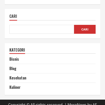
Contoh
RAB
Fasilitas
Pangan
CARI
yang
Detail
dan
Efisien
CARI
KATEGORI
Bisnis
Blog
Kesehatan
Kuliner
Copyright © All rights reserved.
|
MoreNews
by AF