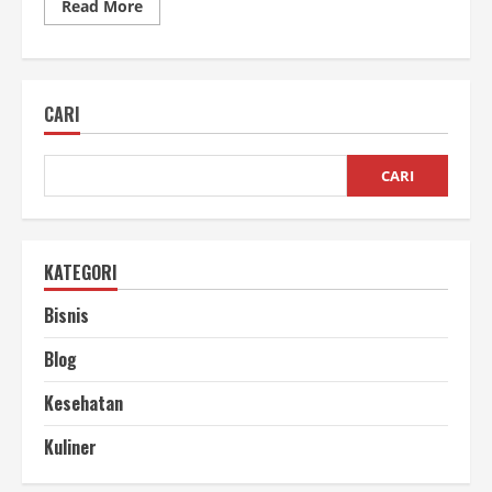
Read
Read More
more
about
Tutorial
Dasar
Website
SEO
CARI
|
Panduan
Lengkap
untuk
Pemula
CARI
KATEGORI
Bisnis
Blog
Kesehatan
Kuliner