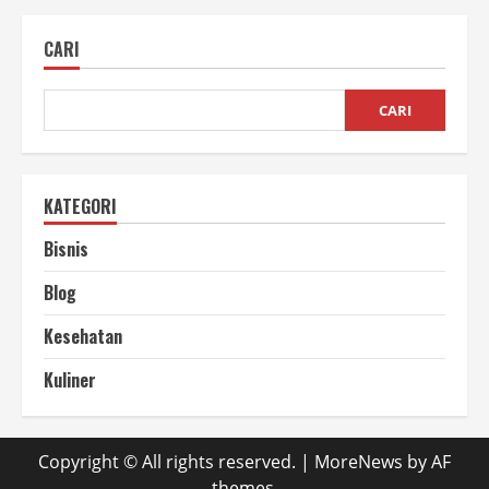
Sabun
Cair,
Produk
CARI
Harian
dengan
Permintaan
Tinggi
CARI
KATEGORI
Bisnis
Blog
Kesehatan
Kuliner
Copyright © All rights reserved.
|
MoreNews
by AF
themes.