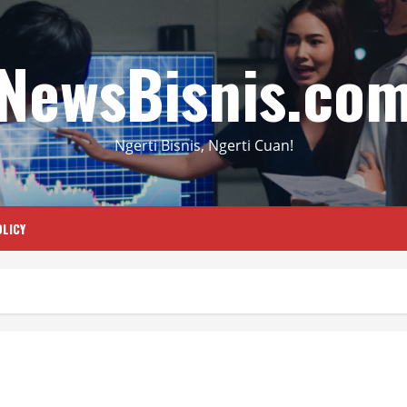
NewsBisnis.co
Ngerti Bisnis, Ngerti Cuan!
LICY