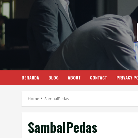
Skip
to
content
BERANDA
BLOG
ABOUT
CONTACT
PRIVACY PO
Home
SambalPedas
SambalPedas