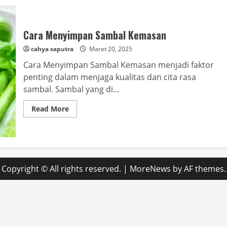
Cara Menyimpan Sambal Kemasan
cahya saputra
Maret 20, 2025
Cara Menyimpan Sambal Kemasan menjadi faktor
penting dalam menjaga kualitas dan cita rasa
sambal. Sambal yang di...
Read
Read More
more
about
Cara
Menyimpan
Sambal
Kemasan
Copyright © All rights reserved.
|
MoreNews
by AF themes.