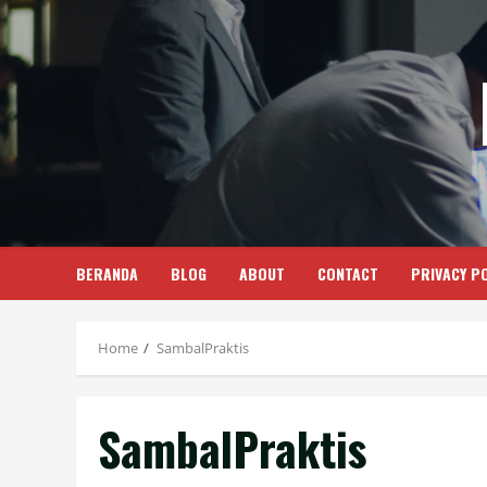
Skip
to
content
BERANDA
BLOG
ABOUT
CONTACT
PRIVACY PO
Home
SambalPraktis
SambalPraktis