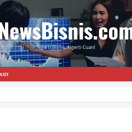
NewsBisnis.co
Ngerti Bisnis, Ngerti Cuan!
LICY