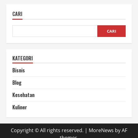
Menggunakan
Mesin
Sangrai
CARI
Kopi
Otomatis,
Banyak
Loh!
CARI
KATEGORI
Bisnis
Blog
Kesehatan
Kuliner
Copyright © All rights reserved.
|
MoreNews
by AF
themes.