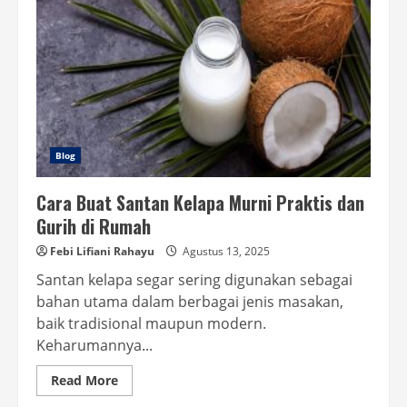
Blog
Cara Buat Santan Kelapa Murni Praktis dan
Gurih di Rumah
Febi Lifiani Rahayu
Agustus 13, 2025
Santan kelapa segar sering digunakan sebagai
bahan utama dalam berbagai jenis masakan,
baik tradisional maupun modern.
Keharumannya...
Read
Read More
more
about