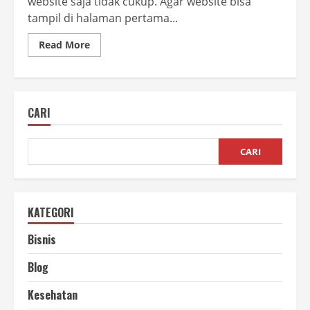
website saja tidak cukup. Agar website bisa
tampil di halaman pertama...
Read
Read More
more
about
Tutorial
Dasar
SEO
untuk
CARI
Pemula
agar
Website
Mudah
Ditemukan
CARI
KATEGORI
Bisnis
Blog
Kesehatan