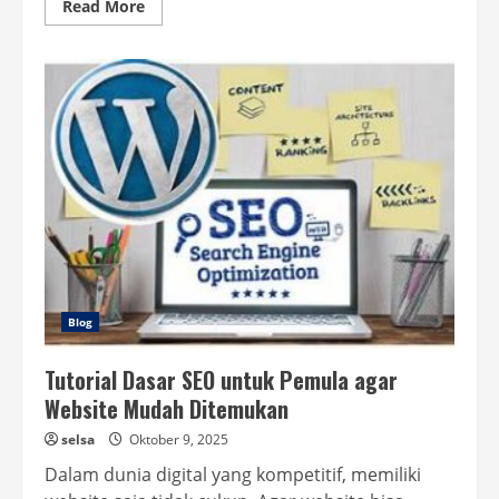
Read
Read More
more
about
Strategi
Konten
SEO
Berkualitas
untuk
Meningkatkan
Website
Blog
Tutorial Dasar SEO untuk Pemula agar
Website Mudah Ditemukan
selsa
Oktober 9, 2025
Dalam dunia digital yang kompetitif, memiliki