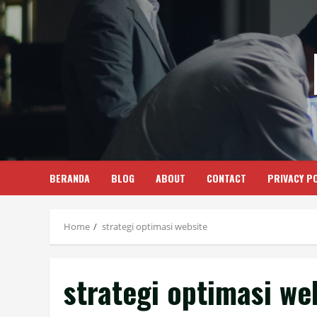
Skip
to
content
BERANDA
BLOG
ABOUT
CONTACT
PRIVACY PO
Home
strategi optimasi website
strategi optimasi we