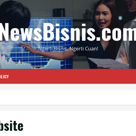
NewsBisnis.co
Ngerti Bisnis, Ngerti Cuan!
LICY
bsite