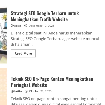
Strategi SEO Google Terbaru untuk
Meningkatkan Trafik Website
selsa
Desember 10, 2025
Di era digital saat ini, Anda harus menerapkan
Strategi SEO Google Terbaru agar website muncul
di halaman...
Read
Read More
more
about
Strategi
SEO
Google
Terbaru
untuk
Teknik SEO On-Page Konten Meningkatkan
Meningkatkan
Trafik
Peringkat Website
Website
latifa
Oktober 22, 2025
Teknik SEO on-page konten sangat penting untuk
dikuasai dalam dunia digital yang sangat kompetitif