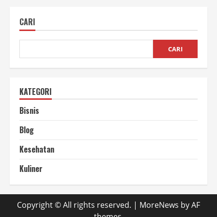
Optimalisasi
SEO
Konten
CARI
untuk
Trafik
Organik
CARI
KATEGORI
Bisnis
Blog
Kesehatan
Kuliner
Copyright © All rights reserved.
|
MoreNews
by AF
themes.