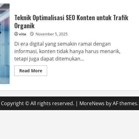
Teknik Optimalisasi SEO Konten untuk Trafik
Organik
vita
November 5, 2025
Di era digital yang semakin ramai dengan
informasi, konten tidak hanya harus menarik,
tetapi juga dapat ditemukan...
Read
Read More
more
about
Teknik
Optimalisasi
SEO
Konten
untuk
Copyright © All rights reserved.
|
MoreNews
by AF themes.
Trafik
Organik