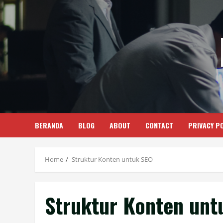
Skip
to
content
BERANDA
BLOG
ABOUT
CONTACT
PRIVACY PO
Home
Struktur Konten untuk SEO
Struktur Konten unt