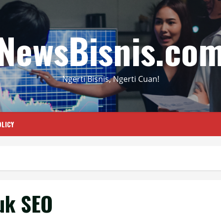
NewsBisnis.co
Ngerti Bisnis, Ngerti Cuan!
LICY
uk SEO