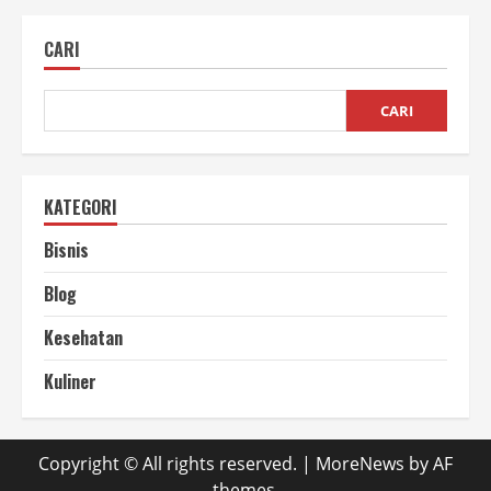
alat
Hand
Sealer
CARI
pada
saat
pengemasan
makanan
CARI
KATEGORI
Bisnis
Blog
Kesehatan
Kuliner
Copyright © All rights reserved.
|
MoreNews
by AF
themes.