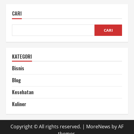
Kerja
Mesin
Continuous
CARI
Sealer
pada
saat
pengemasan
CARI
KATEGORI
Bisnis
Blog
Kesehatan
Kuliner
Copyright © All rights reserved.
|
MoreNews
by AF
themes.