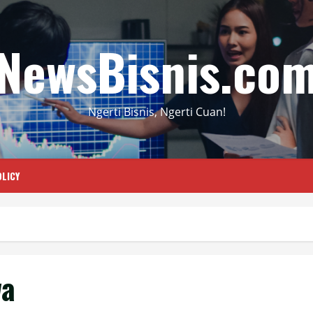
NewsBisnis.co
Ngerti Bisnis, Ngerti Cuan!
LICY
wa