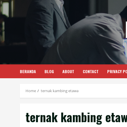
Skip
to
content
BERANDA
BLOG
ABOUT
CONTACT
PRIVACY PO
Home
ternak kambing etawa
ternak kambing eta